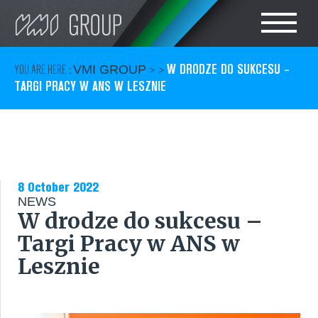
Search
CHOOSE LANGUAGE
W DRODZE DO SUKCESU –
YOU ARE HERE :
VMI GROUP
> >
TARGI PRACY W ANS W LESZNIE
TIRE
POLSKI
RUBBER
CAN
8 October 2022
NEWS
W drodze do sukcesu –
CARE
Targi Pracy w ANS w
SERVICES
Lesznie
KONTAKT