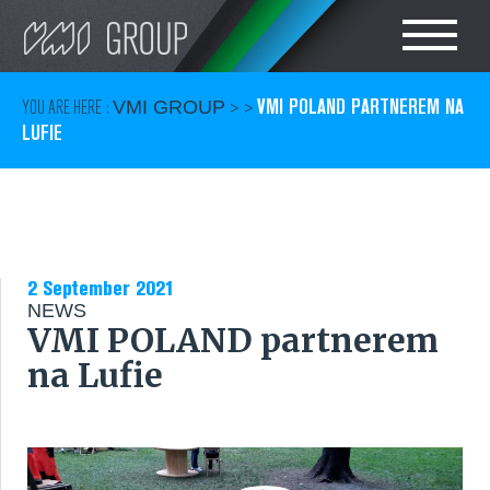
Search
CHOOSE LANGUAGE
VMI POLAND PARTNEREM NA
YOU ARE HERE :
VMI GROUP
> >
LUFIE
TIRE
POLSKI
RUBBER
CAN
2 September 2021
NEWS
VMI POLAND partnerem
CARE
na Lufie
SERVICES
KONTAKT