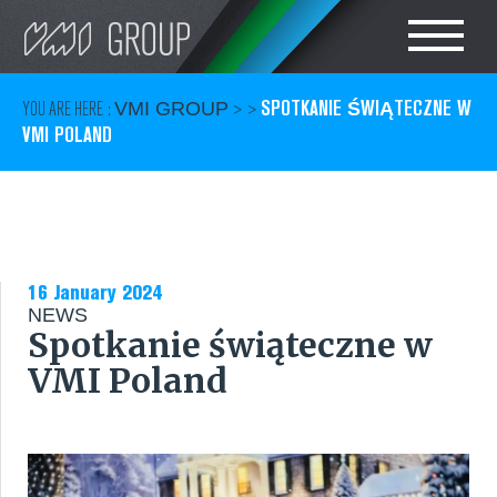
Search
CHOOSE LANGUAGE
SPOTKANIE ŚWIĄTECZNE W
YOU ARE HERE :
VMI GROUP
> >
VMI POLAND
TIRE
POLSKI
RUBBER
CAN
16 January 2024
NEWS
Spotkanie świąteczne w
CARE
VMI Poland
SERVICES
KONTAKT