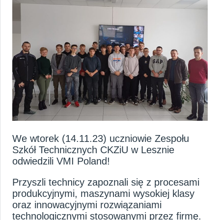
HOME
O NAS
KARIERA
AKTUALNOŚCI
We wtorek (14.11.23) uczniowie
Zespołu
Szkół Technicznych CKZiU w Lesznie
odwiedzili
VMI Poland
!
Przyszli technicy zapoznali się z procesami
produkcyjnymi, maszynami wysokiej klasy
oraz innowacyjnymi rozwiązaniami
technologicznymi stosowanymi przez firmę.