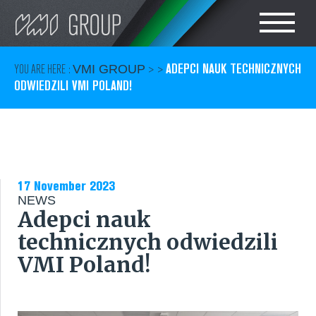
Search
CHOOSE LANGUAGE
ADEPCI NAUK TECHNICZNYCH
YOU ARE HERE :
VMI GROUP
> >
ODWIEDZILI VMI POLAND!
TIRE
POLSKI
RUBBER
CAN
17 November 2023
NEWS
Adepci nauk
CARE
technicznych odwiedzili
SERVICES
VMI Poland!
KONTAKT