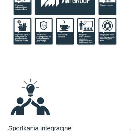
HOME
O NAS
KARIERA
AKTUALNOŚCI
Sportkania integracjne